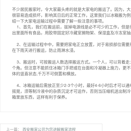
不少居民搬家时，令大家最头疼的就是大家电的搬运了。因为，大
很容易造成损坏，影响其日后的正常工作，这里我们以冰箱搬为例
绍一下大家电运输过程中需要了解一些注意的事项。
1、首先，我们在搬运前，拔掉电源线是必不可少的工作，但是
出里面所有食品，用胶带固定好冷藏室搁物架、保湿盒及冷冻室抽
2、在运输过程中中，需要把家电正立放置，对于易损部位需要
在下雨天进行搬运，防止雨淋水浸。
3、搬运时，可按搬运人数选择搬运方式。一个人，可以背着走;
个角。但注意不能抓住冰箱门手把或在台面和冷凝器上施力，更不
体的竖直状态,千万不可倒置和横放。
4、冰箱运输后需放正至少2-3个小时，最好4-6小时后才可以
摇晃，须等制冷液中的杂质沉淀才可运作，否则当压缩机送出制冷
箱里放东西，这样有利于保养。
上一篇：
西安搬家公司为您讲解搬家流程