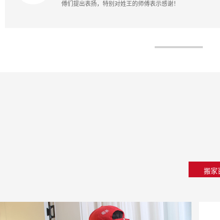
都是轻拿轻放，不会因
搬家