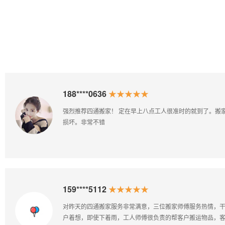
运
起步价：
350.00元
包含10公
起步价：
里，超出/公
350.00元
里8.00元
包含10公
里，超出/公
楼层费
里8.00元
有电梯：免
费 无电
梯：1~6层
楼层费
20元/层
155****1928
★
有电梯：免
费 无电
梯：1~6层
的就到了。搬家的时候很都快没有
必须为西安市四通搬
20元/层
方面非常的美丽，性
过去感觉很辛苦，特别
点击查看收费详情
155****6809
★
服务热情，干活积极主动，替客
对于自己经常搬家的
搬运物品，客户非常感动，对师
司比之前的要好，不