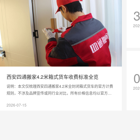
202
西安四通搬家4.2米箱式货车收费标准全览
说明：本文仅梳理西安四通搬家4.2米全封闭箱式货车的官方计费
202
规则，不涉及品牌宣传或同行业对比，所有价格信息均以官方公
示为准，供有搬家需求的市民参考。
2026-07-15