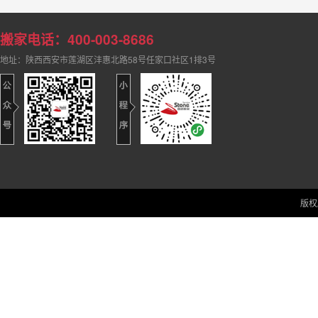
搬家电话：400-003-8686
地址：陕西西安市莲湖区沣惠北路58号任家口社区1排3号
版权