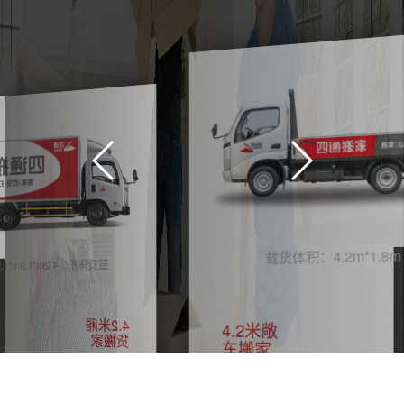
载货体积：4.2m*1.8m
货体积：4.2m*1.9m*1.9m
4.2米厢
4.2米敞
货搬家
车搬家
提供2名师
傅全程搬运
提供2~3名
师傅全程搬