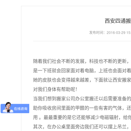
西安四通搬
发布时间：2016-03-29 15:
随着我们社会不断的发展，科技也不断的更新
是一下班就会回家面对着电脑，上班也会面对
她的皮肤也会变得越来越差，下面就让西安搬
对我们身体有帮助呢！
当我们想到搬家公司办公室搬迁以后需要准备
助你吸收房间里面的甲醛的一些有害的气体，
用 。最最重要的是它还能够减少电磁辐射，给
其次，在办公桌里面旁边我们还可以摆上吊兰