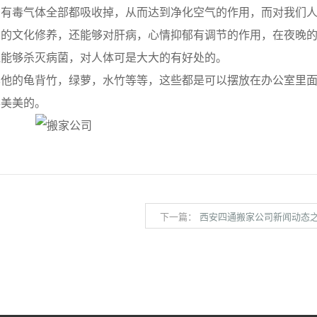
种有毒气体全部都吸收掉，从而达到净化空气的作用，而对我们
们的文化修养，还能够对肝病，心情抑郁有调节的作用，在夜晚
还能够杀灭病菌，对人体可是大大的有好处的。
其他的龟背竹，绿萝，水竹等等，这些都是可以摆放在办公室里
得美美的。
下一篇：
西安四通搬家公司新闻动态之办公室