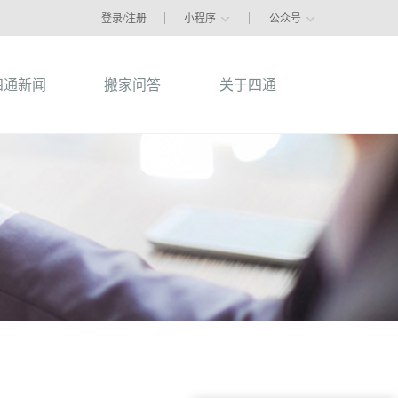
登录/注册
小程序
公众号
四通新闻
搬家问答
关于四通