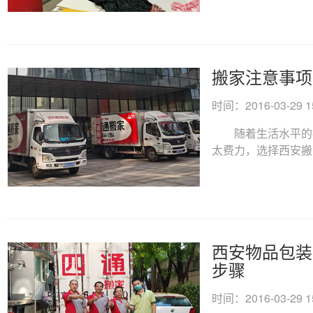
搬家注意事项
时间：2016-03-29 15
随着生活水平的提
太费力，选择西安搬家
西安物品包装
步骤
时间：2016-03-29 15