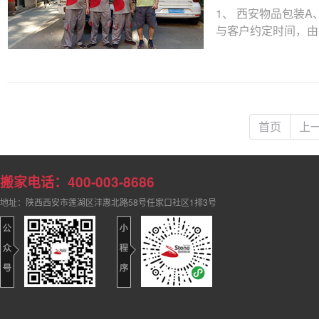
1、 西安物品包装
与客户约定时间，由专
首页
上
搬家电话：400-003-8686
地址：陕西西安市莲湖区沣惠北路58号任家口社区1排3号