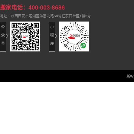
搬家电话：400-003-8686
地址：陕西西安市莲湖区沣惠北路58号任家口社区1排3号
版权